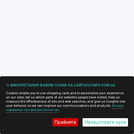
🍪 ВИКОРИСТАННЯ ФАЙЛІВ COOKIE НА САЙТІAVIZINFO.COM.UA
Cookies enable you to use shopping carts and to personalize your experience
on our sites, tell us which parts of our websites people have visited, help us
measure the effectiveness of ads and web searches, and give us insights into
user behavior so we can improve our communications and products.
Більше
інформації про використання кук
Прийняти
Налаштувати куки