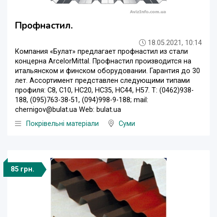
Профнастил.
18.05.2021, 10:14
Компания «Булат» предлагает профнастил из стали
концерна ArcelorMittal. Профнастил производится на
итальянском и финском оборудовании. Гарантия до 30
лет. Ассортимент представлен следующими типами
профиля: С8, C10, НС20, НС35, НС44, Н57. Т: (0462)938-
188, (095)763-38-51, (094)998-9-188; mail:
chernigov@bulat.ua Web: bulat.ua
Покрівельні матеріали
Суми
85 грн.