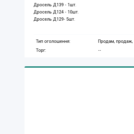
Дросель Д139 - 1шт.
Дросель Д124 - 10шт.
Дросель Д129- 5шт.
Тип оголошення:
Продам, продаж,
Торг:
--