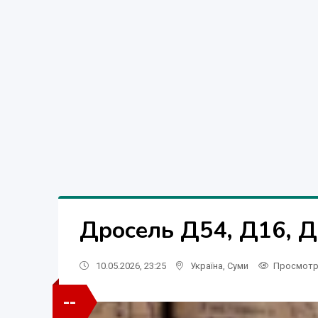
Дросель Д54, Д16, Д
10.05.2026, 23:25
Україна
,
Суми
Просмот
--