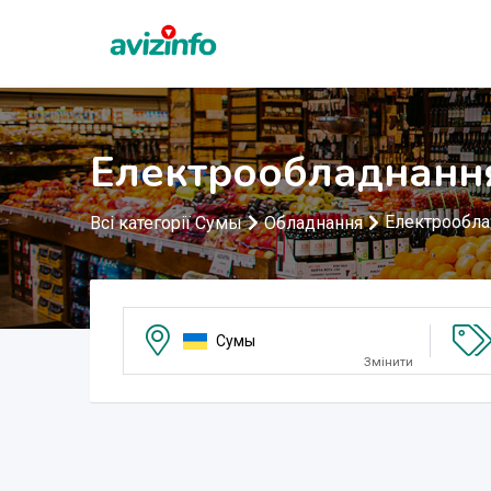
Електрообладнанн
Електрообла
Всі категорії Сумы
Обладнання
Сумы
Змінити