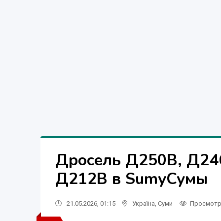
Дросель Д250В, Д24
Д212В в
Sumy
Сумы
21.05.2026, 01:15
Україна
,
Суми
Просмот