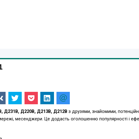
1
, Д231В, Д220В, Д213В, Д212В
з друзями, знайомими, потенцій
 мережі, месенджери. Це додасть оголошенню популярності і еф