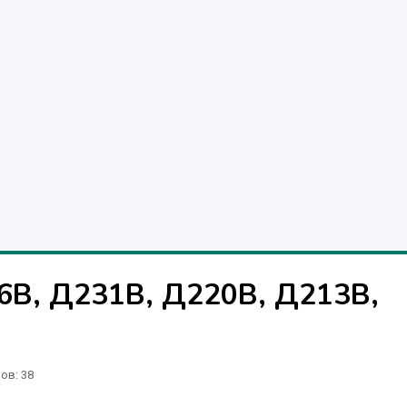
6В, Д231В, Д220В, Д213В,
ров
: 38