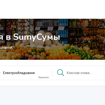
я в
Sumy
Сумы
днання
Електрообладнання
Змінити